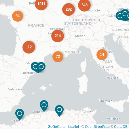
1011
343
282
94
214
112
14
72
GoGoCarto
|
Leaflet
|
©
OpenStreetMap
©
CartoDB