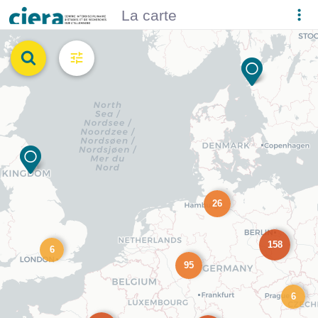
La carte
26
158
6
95
6